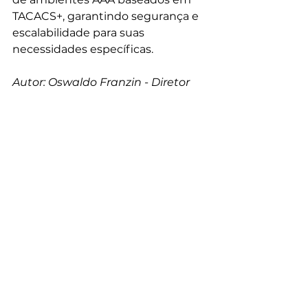
TACACS+, garantindo segurança e 
escalabilidade para suas 
necessidades específicas. 
Autor: 
Oswaldo Franzin
 - Diretor 
da GPr Sistemas 
AAA
Segurança de Acesso
Ver tudo
Posts recentes