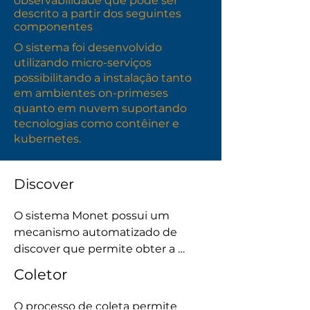
observabilidade que pode ser
descrito a partir dos seguintes
componentes
O sistema foi desenvolvido
utilizando micro-serviços
possibilitando a instalação tanto
em ambientes on-primeses
quanto em nuvem suportando
tecnologias como contêiner e
kubernetes.
Discover
O sistema Monet possui um 
mecanismo automatizado de 
discover que permite obter a 
topologia da rede, utilizando 
Coletor
principalmente os protocolos 
ICMP, SNMP, LLDP e CDP.

O processo de coleta permite 